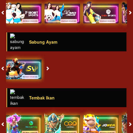
Sabung Ayam
Tembak Ikan