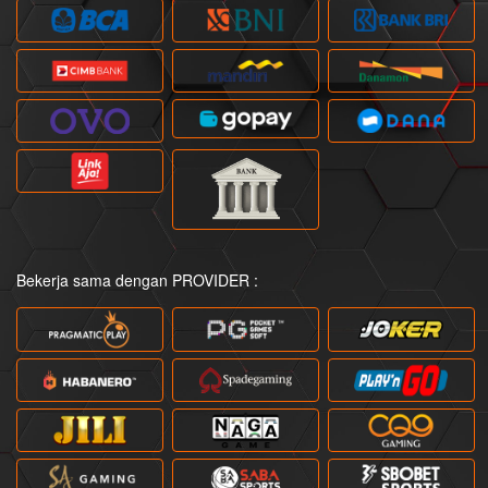
Bekerja sama dengan PROVIDER :