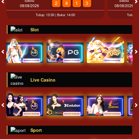
Sabtu
Sabtu
2
4
1
3
08/08/2026
08/08/2026
Tutup: 13:30 | Buka: 14:00
Tutup: 
Slot
Live Casino
Sport