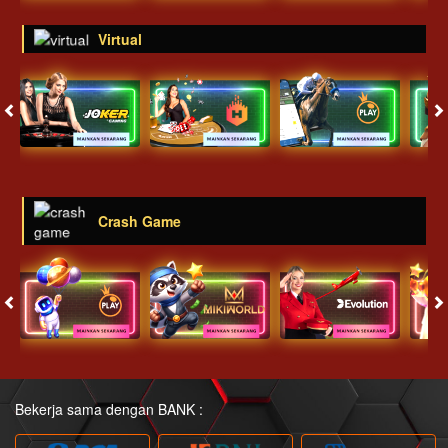
Virtual
Crash Game
Bekerja sama dengan BANK :