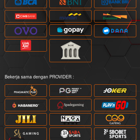
Bekerja sama dengan PROVIDER :