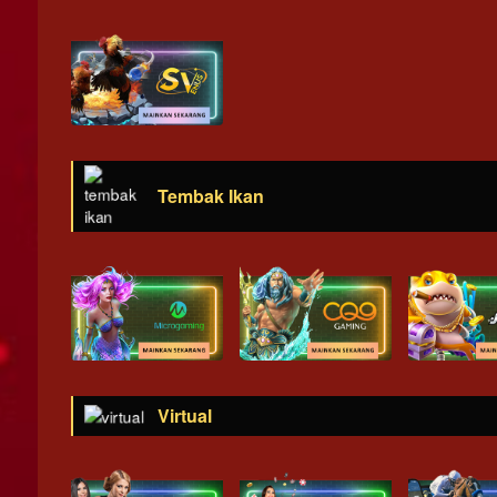
Tembak Ikan
Virtual