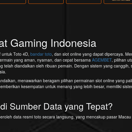
at Gaming Indonesia
f untuk Toto 4D,
bandar toto
, dan slot online yang dapat dipercaya. Me
bermain yang aman, nyaman, dan cepat bersama
AGEMBET
, pilihan 
ang telah diandalkan oleh ribuan pemain. Dengan sistem yang canggih,
sia.
andalkan, menawarkan beragam pilihan permainan slot online yang 
a memberikan kesempatan untuk menang yang lebih besar, memiliki sis
i Sumber Data yang Tepat?
eh data resmi toto secara langsung, yang mencakup pasar Macau 4D 