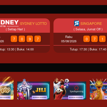
SYDNEY LOTTO
SINGAPORE
( Setiap Hari )
( Selasa, Jumat Off )
s
Rabu
7
0
9
7
0
7
1
026
05/08/2026
tup: 13:30 | Buka: 14:00
Tutup: 17:30 | Buka: 17:40