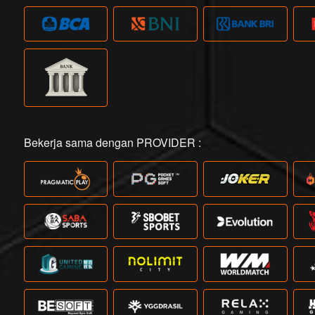
Bekerja sama dengan PROVIDER :