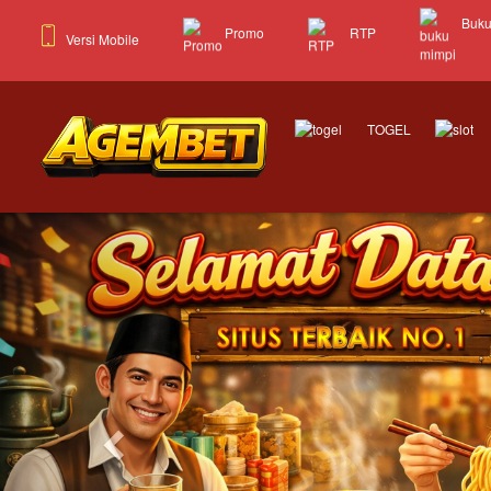
Buku
Promo
RTP
Versi Mobile
TOGEL
Previous