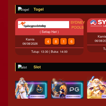
Togel
SYDNEY
POOLS
( Setiap Hari )
Kami
Kamis
06/08/2
4
8
1
6
06/08/2026
Tu
Tutup: 13:30 | Buka: 14:00
Slot