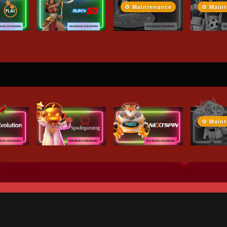
⚙ Maintenance
⚙ Main
⚙ Main