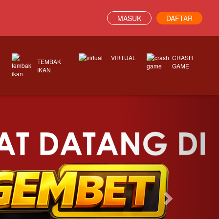
MASUK
DAFTAR
VIRTUAL
CRASH
TEMBAK
GAME
IKAN
Next